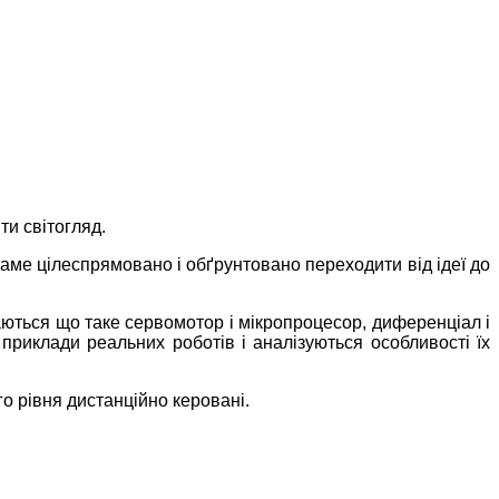
ти світогляд.
 саме цілеспрямовано і обґрунтовано переходити від ідеї до
наються що таке сервомотор і мікропроцесор, диференціал і
 приклади реальних роботів і аналізуються особливості їх
о рівня дистанційно керовані.