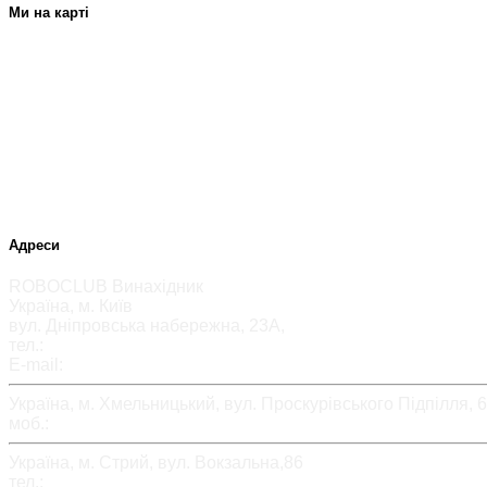
Ми на карті
Адреси
ROBOCLUB Винахідник
Україна, м. Київ
вул. Дніпровська набережна, 23А,
тел.:
+38 (044) 577 29 29
E-mail:
inventor.corp@ies.org.ua
Україна, м. Хмельницький, вул. Проскурівського Підпілля, 
моб.:
+38(067)382-55-00
Україна, м. Стрий, вул. Вокзальна,86
тел.:
+38(099)076-88-80