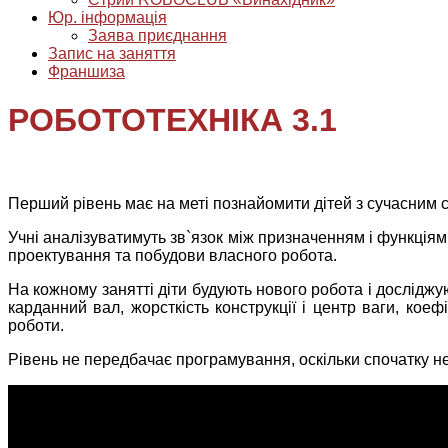
Юр. інформація
Заява приєднання
Запис на заняття
Франшиза
РОБОТОТЕХНІКА 3.1
Перший рівень має на меті познайомити дітей з сучасним св
Учні аналізуватимуть зв`язок між призначенням і функціями
проектування та побудови власного робота.
На кожному занятті діти будують нового робота і досліджу
карданний вал, жорсткість конструкції і центр ваги, кое
роботи.
Рівень не передбачає програмування, оскільки спочатку не